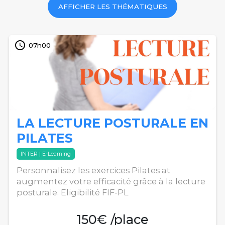
AFFICHER
LES THÉMATIQUES
access_time
07h00
LA LECTURE POSTURALE EN
PILATES
INTER | E-Learning
Personnalisez les exercices Pilates at
augmentez votre efficacité grâce à la lecture
posturale. Eligibilité FIF-PL
150€ /place