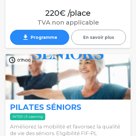
220€ /place
TVA non applicable
get_app
Programme
En savoir plus
access_time
07h00
PILATES SÉNIORS
INTER | E-Learning
Améliorez la mobilité et favorisez la qualité
de vie des séniors. Eligibilité FIF-PL