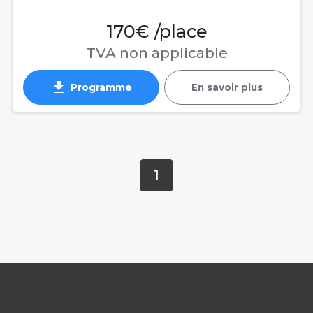
170€ /place
TVA non applicable
get_app
Programme
En savoir plus
1