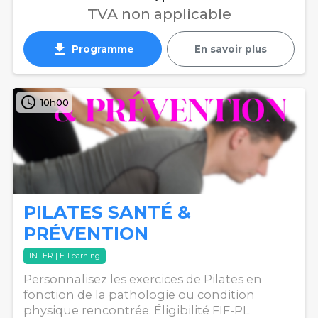
TVA non applicable
get_app
Programme
En savoir plus
access_time
10h00
PILATES SANTÉ &
PRÉVENTION
INTER | E-Learning
Personnalisez les exercices de Pilates en
fonction de la pathologie ou condition
physique rencontrée. Éligibilité FIF-PL