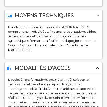
MOYENS TECHNIQUES
devices_other
expand_less
Plateforme e-Learning sécurisée AGORA AFINITY
comprenant : Pdf, vidéos, images, présentations slides,
textes, articles et bandes audio Support : Fiches
synthétiques formant un feuillet pédagogique complet
Outil : Disposer d'un ordinateur ou d'une tablette
Matériel : Tapis
MODALITÉS D'ACCÈS
location_city
expand_less
L’accès à nos formations peut été initié, soit par le
professionnel travailleur indépendant, soit par
l’employeur, soit à l’initiative du salarié avec l’accord de
ce dernier. Pour chaque demande de formation, nous
réalisons une analyse du besoin d'entrée en formation.
Un entretien préalable peut être réalisé à la demande
du candidat. Pour toute question ou demande de devis,