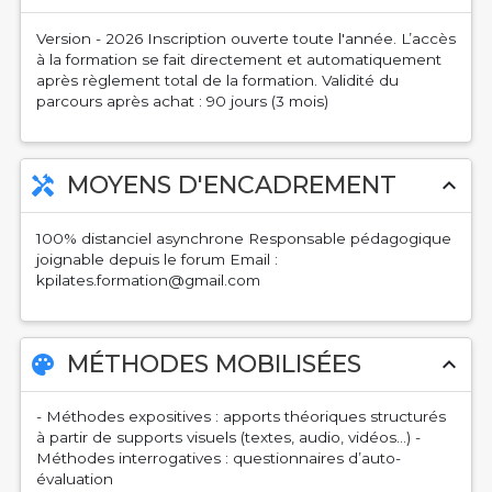
Version - 2026 Inscription ouverte toute l'année. L’accès
à la formation se fait directement et automatiquement
après règlement total de la formation. Validité du
parcours après achat : 90 jours (3 mois)
MOYENS D'ENCADREMENT
handyman
expand_less
100% distanciel asynchrone Responsable pédagogique
joignable depuis le forum Email :
kpilates.formation@gmail.com
MÉTHODES MOBILISÉES
palette
expand_less
- Méthodes expositives : apports théoriques structurés
à partir de supports visuels (textes, audio, vidéos…) -
Méthodes interrogatives : questionnaires d’auto-
évaluation