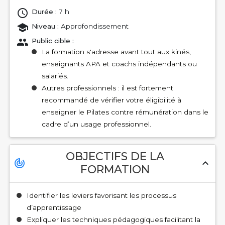
Durée :
7 h
Niveau :
Approfondissement
Public cible :
La formation s'adresse avant tout aux kinés,
enseignants APA et coachs indépendants ou
salariés.
Autres professionnels : il est fortement
recommandé de vérifier votre éligibilité à
enseigner le Pilates contre rémunération dans le
cadre d’un usage professionnel.
OBJECTIFS DE LA
track_changes
expand_less
FORMATION
Identifier les leviers favorisant les processus
d’apprentissage
Expliquer les techniques pédagogiques facilitant la