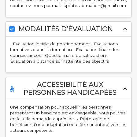
contactez-nous par mail : kpilates.formation@gmail.com
MODALITÉS D’ÉVALUATION
assignment_turned_in
expand_less
- Évaluation initiale de positionnement - Évaluations
formatives durant la formation - Évaluation finale des
connaissances - Questionnaire de satisfaction -
Évaluation à distance sur l’atteinte des objectifs
ACCESSIBILITÉ AUX
accessible
expand_less
PERSONNES HANDICAPÉES
Une compensation pour accueillir les personnes
présentant un handicap est envisageable. Vous pouvez
en faire la demande auprès de K-Pilates afin de
bénéficier d’une adaptation ou d’être orienté(e) vers les
acteurs compétents.