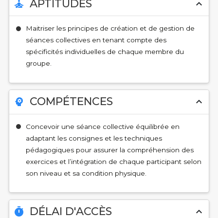
APTITUDES
self_improvement
expand_less
Maitriser les principes de création et de gestion de
séances collectives en tenant compte des
spécificités individuelles de chaque membre du
groupe.
COMPÉTENCES
psychology
expand_less
Concevoir une séance collective équilibrée en
adaptant les consignes et les techniques
pédagogiques pour assurer la compréhension des
exercices et l’intégration de chaque participant selon
son niveau et sa condition physique.
DÉLAI D'ACCÈS
timer
expand_less