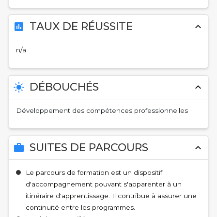
TAUX DE RÉUSSITE
assessment
expand_less
n/a
DÉBOUCHÉS
light_mode
expand_less
Développement des compétences professionnelles
SUITES DE PARCOURS
work
expand_less
Le parcours de formation est un dispositif
d'accompagnement pouvant s'apparenter à un
itinéraire d'apprentissage. Il contribue à assurer une
continuité entre les programmes.