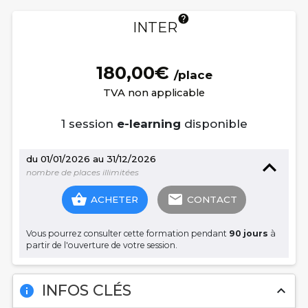
help
INTER
180,00€
/place
TVA non applicable
1 session
e-learning
disponible
du 01/01/2026 au 31/12/2026
nombre de places illimitées
shopping_basket
email
ACHETER
CONTACT
Vous pourrez consulter cette formation pendant
90 jours
à
partir de l'ouverture de votre session.
INFOS CLÉS
info
expand_less