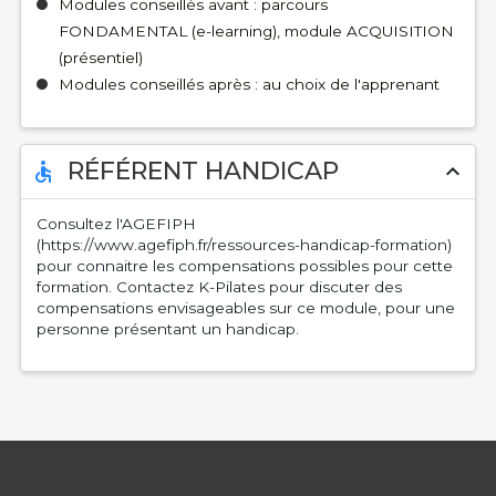
Modules conseillés avant : parcours
FONDAMENTAL (e-learning), module ACQUISITION
(présentiel)
Modules conseillés après : au choix de l'apprenant
RÉFÉRENT HANDICAP
accessible
expand_less
Consultez l'AGEFIPH
(https://www.agefiph.fr/ressources-handicap-formation)
pour connaitre les compensations possibles pour cette
formation. Contactez K-Pilates pour discuter des
compensations envisageables sur ce module, pour une
personne présentant un handicap.