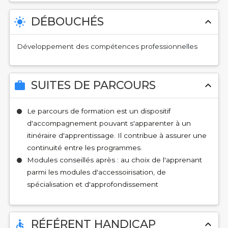
DÉBOUCHÉS
light_mode
expand_less
Développement des compétences professionnelles
SUITES DE PARCOURS
work
expand_less
Le parcours de formation est un dispositif
d'accompagnement pouvant s'apparenter à un
itinéraire d'apprentissage. Il contribue à assurer une
continuité entre les programmes.
Modules conseillés après : au choix de l'apprenant
parmi les modules d'accessoirisation, de
spécialisation et d'approfondissement
RÉFÉRENT HANDICAP
accessible
expand_less