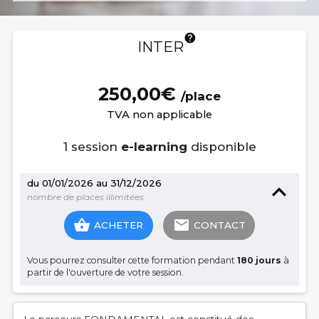
INITIATION et 15 EXERCICES.
Éligibilité FIF-PL
help
INTER
250,00€
/place
TVA non applicable
1 session
e-learning
disponible
du 01/01/2026 au 31/12/2026
nombre de places illimitées
shopping_basket
email
ACHETER
CONTACT
Vous pourrez consulter cette formation pendant
180 jours
à
partir de l'ouverture de votre session.
Le parcours FONDAMENTAL est constitué des