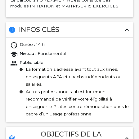
modules INITIATION et MAITRISER 15 EXERCICES.
INFOS CLÉS
info
expand_less
Durée :
14 h
Niveau :
Fondamental
Public cible :
La formation s'adresse avant tout aux kinés,
enseignants APA et coachs indépendants ou
salariés.
Autres professionnels : il est fortement
recommandé de vérifier votre éligibilité à
enseigner le Pilates contre rémunération dans le
cadre d’un usage professionnel.
OBJECTIFS DE LA
track_changes
expand_less