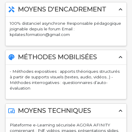
MOYENS D'ENCADREMENT
handyman
expand_less
100% distanciel asynchrone Responsable pédagogique
joignable depuis le forum Email :
kpilates.formation@gmail.com
MÉTHODES MOBILISÉES
palette
expand_less
- Méthodes expositives : apports théoriques structurés
à partir de supports visuels (textes, audio, vidéos…) -
Méthodes interrogatives : questionnaires d’auto-
évaluation
MOYENS TECHNIQUES
devices_other
expand_less
Plateforme e-Learning sécurisée AGORA AFINITY
comprenant : Pdf, vidéos, images, présentations slides,