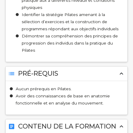
pratique aux à différents niveaux et conditions
physiques
Identifier la stratégie Pilates amenant à la
sélection d’exercices et la construction de
programmes répondant aux objectifs individuels
Démontrer sa compréhension des principes de
progression des individus dans la pratique du
Pilates
PRÉ-REQUIS
list
expand_less
Aucun prérequis en Pilates.
Avoir des connaissances de base en anatomie
fonctionnelle et en analyse du mouvement.
CONTENU DE LA FORMATION
article
expand_less