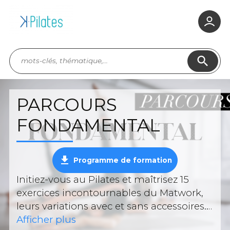
search
PARCOURS
FONDAMENTAL
get_app
Programme de formation
Initiez-vous au Pilates et maîtrisez 15
exercices incontournables du Matwork,
leurs variations avec et sans accessoires.
Parcours constitué des modules
Afficher plus